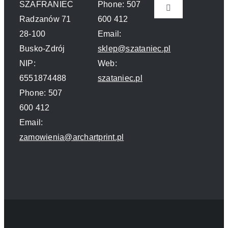
SZAFRANIEC
Phone: 507
Toggle
Radzanów 71
600 412
Navigation
28-100
Email:
Polityka prywatn
Busko-Zdrój
sklep@szataniec.pl
NIP:
Web:
O nas
6551874488
szataniec.pl
Phone: 507
Kontakt
600 412
Email:
zamowienia@archartprint.pl