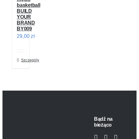
basketball
BUILD
YOUR
BRAND
BY009
29,00
zł
Szczegóły
Bądź na
bieżąco