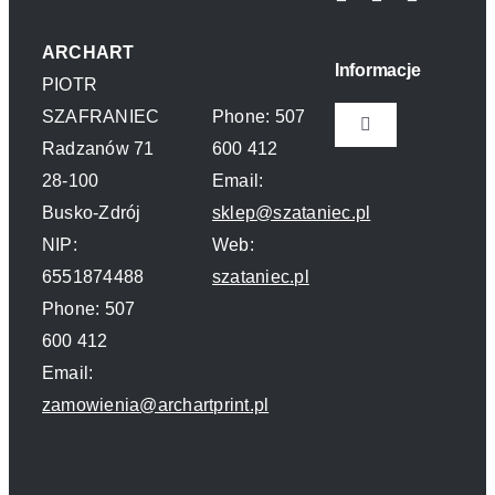
ARCHART
Informacje
PIOTR
SZAFRANIEC
Phone: 507
Toggle
Radzanów 71
600 412
Navigation
28-100
Email:
Polityka prywatn
Busko-Zdrój
sklep@szataniec.pl
NIP:
Web:
O nas
6551874488
szataniec.pl
Phone: 507
Kontakt
600 412
Email:
zamowienia@archartprint.pl