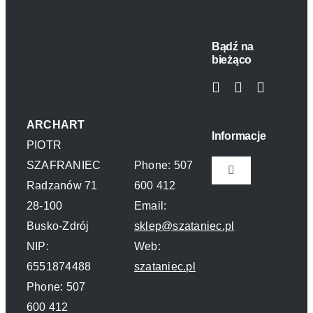
Bądź na
bieżąco
ARCHART
Informacje
PIOTR
SZAFRANIEC
Phone: 507
Toggle
Radzanów 71
600 412
Navigation
28-100
Email:
Polityka prywatn
Busko-Zdrój
sklep@szataniec.pl
NIP:
Web:
O nas
6551874488
szataniec.pl
Phone: 507
Kontakt
600 412