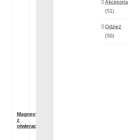
Akcesoria
(51)
Realizacje
Odzież
(50)
Kontakt
Magnesy
z
otwieraczem