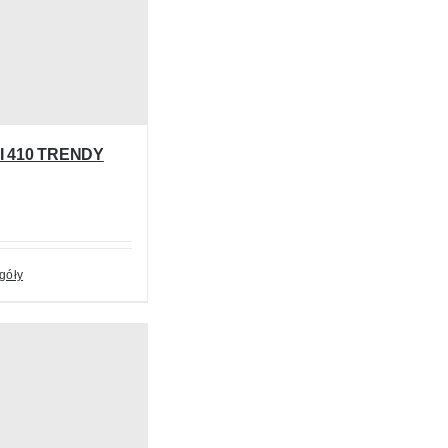
I 410 TRENDY
góły