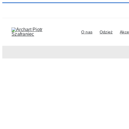
Przejdź
do
zawartości
O nas
Odzież
Akce