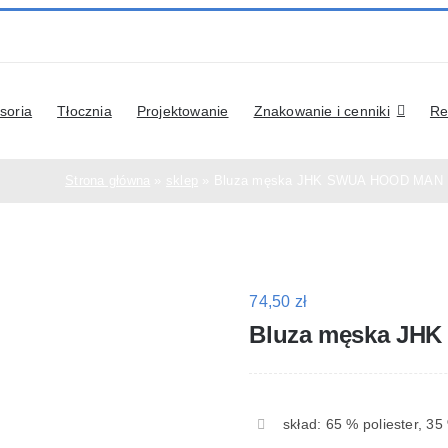
soria
Tłocznia
Projektowanie
Znakowanie i cenniki
Re
Strona główna
»
sklep
»
Bluza męska JHK SWUA HOOD MAN
74,50
zł
Bluza męska JH
skład: 65 % poliester, 3