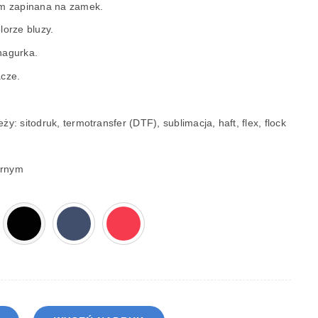
em zapinana na zamek.
orze bluzy.
nagurka.
cze.
: sitodruk, termotransfer (DTF), sublimacja, haft, flex, flock
arnym