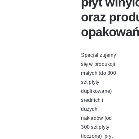
płyt winy
oraz prod
opakowa
Specjalizujemy
się w produkcji
małych (do 300
szt płyty
duplikowane)
średnich i
dużych
nakładów (od
300 szt płyty
tłoczone) płyt