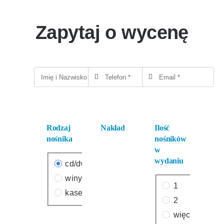
Zapytaj o wycenę
Rodzaj
Nakład
Ilość
nośnika
nośników
w
wydaniu
cd/dvd
winyle
1
kasety
2
więcej