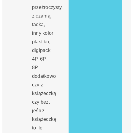
przeźroczysty,
z czarną
tacką,
inny kolor
plastiku,
digipack
4P, 6P,
8P
dodatkowo
czy z
książeczką
czy bez,
jeśli z
książeczką
to ile