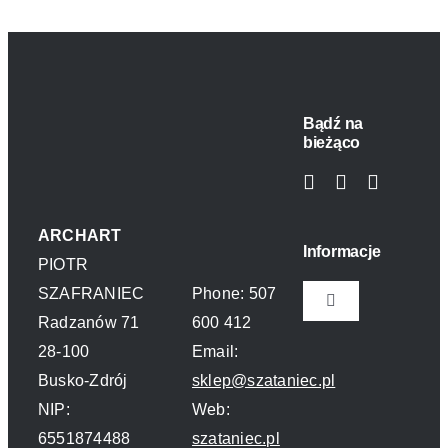
Bądź na
bieżąco
ARCHART
Informacje
PIOTR
SZAFRANIEC
Phone: 507
Toggle
Radzanów 71
600 412
Navigation
28-100
Email:
Polityka prywatn
Busko-Zdrój
sklep@szataniec.pl
NIP:
Web:
O nas
6551874488
szataniec.pl