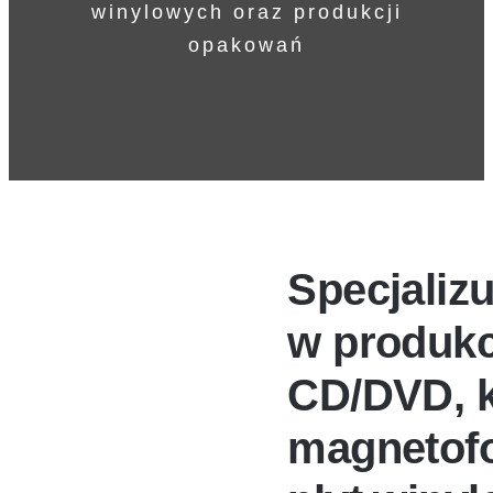
winylowych oraz produkcji
opakowań
Realizacje
Kontakt
Specjaliz
w produkc
CD/DVD, k
magnetof