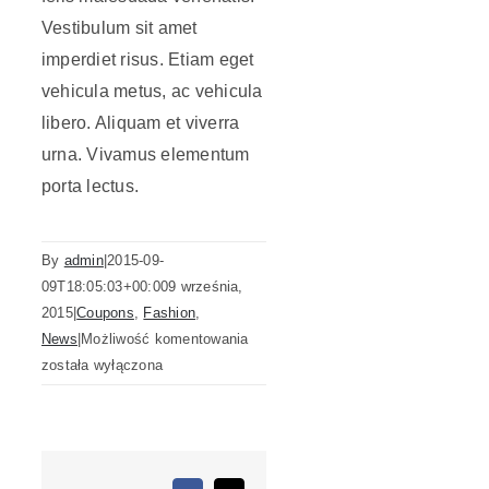
Vestibulum sit amet
imperdiet risus. Etiam eget
vehicula metus, ac vehicula
libero. Aliquam et viverra
urna. Vivamus elementum
porta lectus.
By
admin
|
2015-09-
09T18:05:03+00:00
9 września,
2015
|
Coupons
,
Fashion
,
Sed
News
|
Możliwość komentowania
aliquet
została wyłączona
mi
at
libero
consectetur