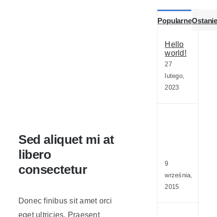
Popularne
Ostani
Realizacje
Hello
world!
Kontakt
27
lutego,
2023
Duis
ac
mass
Sed aliquet mi at
semp
libero
maxi
9
consectetur
września,
2015
Donec finibus sit amet orci
eget ultricies. Praesent
Aene