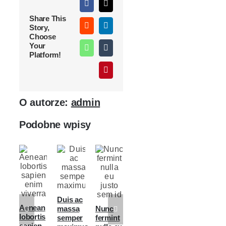
Facebook
X
Share This
Story,
Reddit
LinkedIn
Choose
Your
WhatsApp
Tumblr
Platform!
Pinterest
O autorze:
admin
Podobne wpisy
Duis ac
Cras ac
Aenean
Aliquam
massa
Nunc
nulla ac
lobortis
posuere
semper
fermint
consecte
sapien
magna