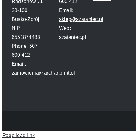
Radzanów 71
600 412
Navigation
28-100
Email:
Polityka prywatn
Busko-Zdrój
sklep@szataniec.pl
NIP:
Web:
O nas
6551874488
szataniec.pl
Phone: 507
Kontakt
600 412
Email:
zamowienia@archartprint.pl
Page load link