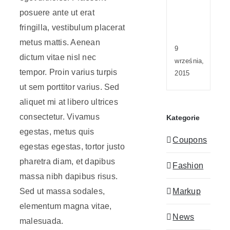
lobort
posuere ante ut erat
sapie
enim
fringilla, vestibulum placerat
viver
metus mattis. Aenean
9
dictum vitae nisl nec
września,
tempor. Proin varius turpis
2015
ut sem porttitor varius. Sed
aliquet mi at libero ultrices
consectetur. Vivamus
Kategorie
egestas, metus quis
Coupons
egestas egestas, tortor justo
pharetra diam, et dapibus
Fashion
massa nibh dapibus risus.
Markup
Sed ut massa sodales,
elementum magna vitae,
News
malesuada.