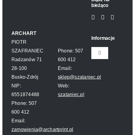
bieżąco
ARCHART
Informacje
PIOTR
SZAFRANIEC
Phone: 507
Toggle
Radzanów 71
600 412
Navigation
28-100
Email:
Polityka prywatn
Busko-Zdrój
sklep@szataniec.pl
NIP:
Web:
O nas
6551874488
szataniec.pl
Phone: 507
Kontakt
600 412
Email:
zamowienia@archartprint.pl