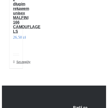
długim
rękawem
unisex
MALFINI
166
CAMOUFLAGE
LS
26,50
zł
Szczegóły
Bądź na