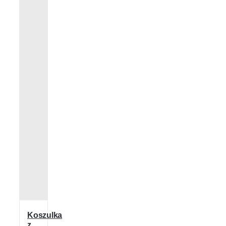
Koszulka
z